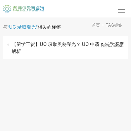
首页
本硕博申请
首页
TAG标签
与
“UC 录取曝光”
相关的标签
高中申请
【留学干货】UC 录取奥秘曝光？ UC 申请 & 转学深度
2025-04-24
解析
转学申请
背景提升
留学紧急应对
成功案例
关于我们