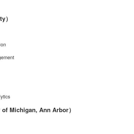
ty）
ion
agement
ytics
Michigan, Ann Arbor）