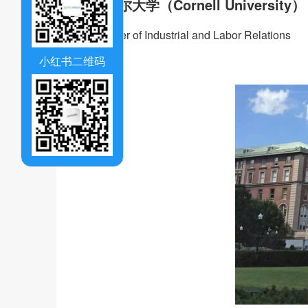
康奈尔大学（Cornell University）
- Master of Industrial and Labor Relations
小红书二维码