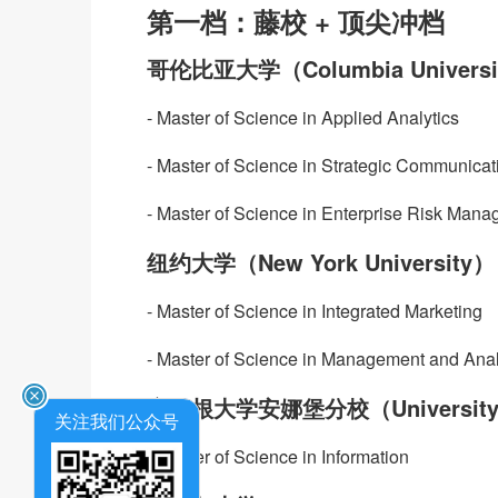
第一档：藤校 + 顶尖冲档
哥伦比亚大学（Columbia Universi
- Master of Science in Applied Analytics
- Master of Science in Strategic Communicat
- Master of Science in Enterprise Risk Man
纽约大学（New York University）
- Master of Science in Integrated Marketing
- Master of Science in Management and Anal
密歇根大学安娜堡分校（University of 
关注我们公众号
- Master of Science in Information