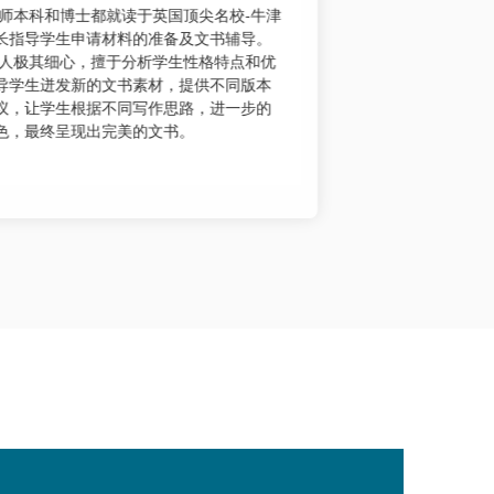
老师是任职于世界五百强UI/UX的设计师，有丰
Sophia老
计经历和多年的作品集辅导经验，对UI/UX市
语、历史老师
标有敏锐的洞察力，能帮助学生定位个人作
密码学家。S
，短期内快速提升作品集水平。年轻有活力
厚，尤其擅长
风格为多位学生拿下帕森设计学院、艺术中
明了的字里行
学院、伊利诺伊大学香槟分校、华盛顿大学
Sophia老
。
Universi