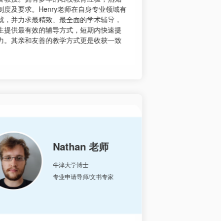
常擅于匹配学生的个人学术背景和相关行
的包豪斯大学
准定位学生的求职核心，为学生制定一对一
店和设计工作
生涯培训，如简历修改，名企内推，面试培
帕森设计学院
系列辅导。
学院的录取标
助学生拿下名校
Eva 老师
世界五百强UI/UX设计师
资深艺术申请导师