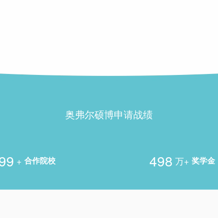
奥弗尔硕博申请战绩
00
500
+
万+
合作院校
奖学金