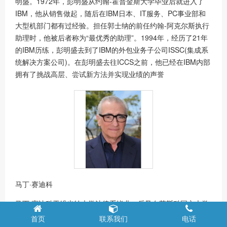
明盛。1972年，彭明盛从约翰-霍普金斯大学毕业后就进入了
IBM，他从销售做起，随后在IBM日本、IT服务、PC事业部和
大型机部门都有过经验。担任郭士纳的前任约翰-阿克尔斯执行
助理时，他被后者称为“最优秀的助理”。1994年，经历了21年
的IBM历练，彭明盛去到了IBM的外包业务子公司ISSC(集成系
统解决方案公司)。在彭明盛去往ICCS之前，他已经在IBM内部
拥有了挑战高层、尝试新方法并实现业绩的声誉
马丁·赛迪科
马丁·赛迪科于维也纳大学法律系毕业，后又在莫斯科国立大学
和约翰霍普金斯大学进修。奥地利驻日内瓦办公室，负责接口
首页
联系我们
电话