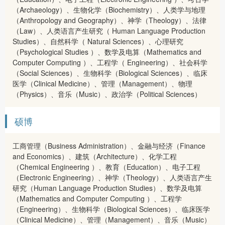
（Archaeology）、生物化学（Biochemistry）、人类学与地理
（Anthropology and Geography）、神学（Theology）、法律
（Law）、人类语言产生研究（ Human Language Production
Studies）、自然科学（ Natural Sciences）、心理研究
（Psychological Studies ）、数学及电算（Mathematics and
Computer Computing ）、工程学（ Engineering）、社会科学
（Social Sciences）、生物科学（Biological Sciences）、临床
医学（Clinical Medicine）、管理（Management）、物理
（Physics）、音乐（Music）、政治学（Political Sciences）
硕博
工商管理（Business Administration）、金融与经济（Finance
and Economics）、建筑（Architecture）、化学工程
（Chemical Engineering ）、教育（Education）、电子工程
（Electronic Engineering）、神学（Theology）、人类语言产生
研究（Human Language Production Studies）、数学及电算
（Mathematics and Computer Computing ）、工程学
（Engineering）、生物科学（Biological Sciences）、临床医学
（Clinical Medicine）、管理（Management）、音乐（Music）