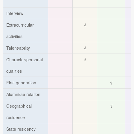
Interview
Extracurricular
√
activities
Talent/ability
√
Character/personal
√
qualities
First generation
√
Alumni/ae relation
Geographical
√
residence
State residency