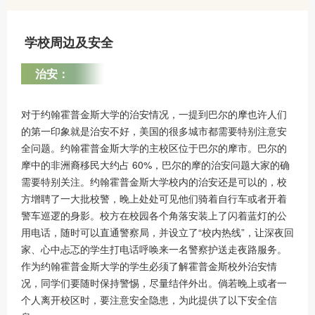
学校周边及安全
治安：
对于约翰霍普金斯大学的治安情况，一提到巴尔的摩也许人们
的第一印象就是治安不好，美国的很多城市都需要特别注意安
全问题。约翰霍普金斯大学的主校区位于巴尔的摩市。巴尔的
摩中的非洲裔移民大约占 60%，巴尔的摩的治安问题大家的确
需要特别关注。约翰霍普金斯大学校内的治安还是可以的，校
方增聘了一大批校警，晚上处处可见他们骑着自行车或者开着
警车巡逻的身影。校方在校园各个角落安装上了闪着蓝灯的公
用电话，随时可以直通警察局，并设立了“校内热线”，让深夜回
家、心中忐忑的学生打电话呼唤来一名警察护送走夜路服务。
作为约翰霍普金斯大学的学生必须了解霍普金斯校外治安情
况，同学们要随时保持警惕，尽量结伴外出。倘若晚上或者一
个人离开校区时，要注意安全隐患，为此提供了以下安全信