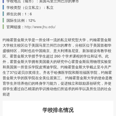
学校地点（城市）：美国马里兰州巴尔的摩市
学校类型（公立私立）：私立
师生比例：1 : 6
国际生比例：12%
官网链接：
http://www.jhu.edu/
约翰霍普金斯大学是一所全球一流的私立研究型大学，约翰霍普金斯
大学校主校区位于美国马里兰州巴尔的摩市，分校区位于美国首都华
盛顿特区，同时也在中国南京、意大利博洛尼亚、新加坡设有教学校
区。霍普金斯大学授予学生超过 260 个学术课程的学位和证书。此
外，霍普金斯大学拥有美国最大的研究中心霍普金斯应用物理实验室
和美国第一所音乐学院皮博迪学院。约翰霍普金斯大学截止至今共产
生了37位诺贝尔奖得主。齐名于哈佛医学院和斯坦福医学院，约翰霍
普金斯大学的医学院在全美位居第三。 约翰霍普金斯大学的使命是教
育学生并培养他们的终身学习能力，促进独立和鼓励原创研究，并使
得学生通过自己精湛的学识推动他们所追求的科学以及所生活的社会
前进
学校排名情况